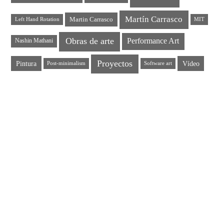
Martín Carrasco
Martin Carrasco
Left Hand Rotation
MIT
Obras de arte
Performance Art
Nashin Mathani
Proyectos
Pintura
Vídeo
Post-minimalism
Software art
EL CEREMONIAL ARTÍSTICO