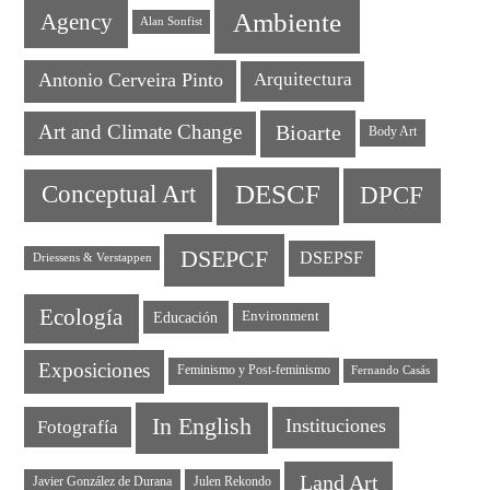
Ambiente
Agency
Alan Sonfist
Antonio Cerveira Pinto
Arquitectura
Art and Climate Change
Bioarte
Body Art
DESCF
DPCF
Conceptual Art
DSEPCF
DSEPSF
Driessens & Verstappen
Ecología
Educación
Environment
Exposiciones
Feminismo y Post-feminismo
Fernando Casás
In English
Instituciones
Fotografía
Land Art
Javier González de Durana
Julen Rekondo