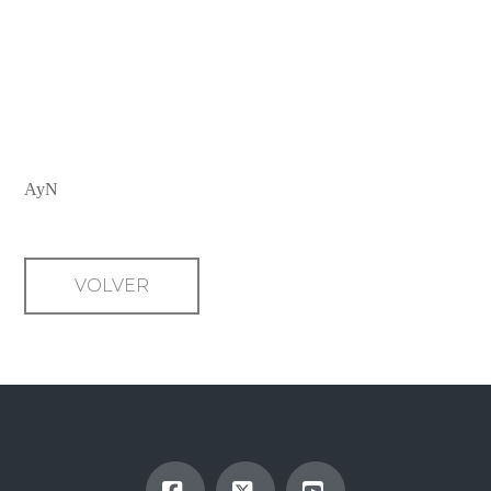
EL LÚCIDO PESIMISMO DEL
HÚNGARO LÁSZLÓ
KRASZNAHORKAY LOGRA EL
NOBEL DE LITERATURA
AyN
VOLVER