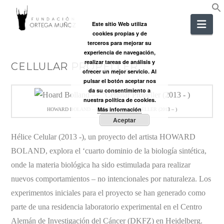
FUNDACIÓ
Nav
Este sitio Web utiliza
cookies propias y de
ORTEGA
terceros para mejorar su
experiencia de navegación,
realizar tareas de análisis y
CELLULAR PROPELLER
MUÑOZ
ofrecer un mejor servicio. Al
pulsar el botón aceptar nos
da su consentimiento a
nuestra política de cookies.
Más información
HOWARD BOLAND — «CELLULAR PROPELLER (2013 – )
Aceptar
Hélice Celular (2013 -), un proyecto del artista HOWARD
BOLAND, explora el ‘cuarto dominio de la biología sintética,
onde la materia biológica ha sido estimulada para realizar
nuevos comportamientos – no intencionales por naturaleza. Los
experimentos iniciales para el proyecto se han generado como
parte de una residencia laboratorio experimental en el Centro
Alemán de Investigación del Cáncer (DKFZ) en Heidelberg.