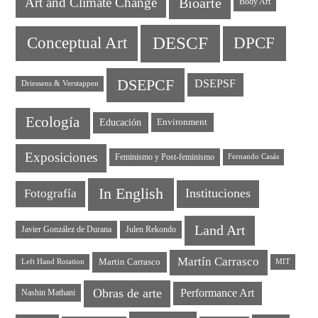
Art and Climate Change
Bioarte
Body Art
DESCF
DPCF
Conceptual Art
DSEPCF
DSEPSF
Driessens & Verstappen
Ecología
Educación
Environment
Exposiciones
Feminismo y Post-feminismo
Fernando Casás
In English
Instituciones
Fotografía
Land Art
Javier González de Durana
Julen Rekondo
Martín Carrasco
Martin Carrasco
Left Hand Rotation
MIT
Obras de arte
Performance Art
Nashin Mathani