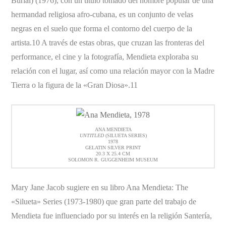
Burial) (1976), con un título tomado del nombre popular de una
hermandad religiosa afro-cubana, es un conjunto de velas
negras en el suelo que forma el contorno del cuerpo de la
artista.10 A través de estas obras, que cruzan las fronteras del
performance, el cine y la fotografía, Mendieta exploraba su
relación con el lugar, así como una relación mayor con la Madre
Tierra o la figura de la «Gran Diosa».11
ANA MENDIETA
UNTITLED
(SILUETA SERIES)
1978
GELATIN SILVER PRINT
20.3 X 25.4 CM
SOLOMON R. GUGGENHEIM MUSEUM
Mary Jane Jacob sugiere en su libro Ana Mendieta: The
«Silueta» Series (1973-1980) que gran parte del trabajo de
Mendieta fue influenciado por su interés en la religión Santería,