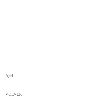
EL LÚCIDO PESIMISMO DEL
HÚNGARO LÁSZLÓ
KRASZNAHORKAY LOGRA EL
NOBEL DE LITERATURA
AyN
VOLVER