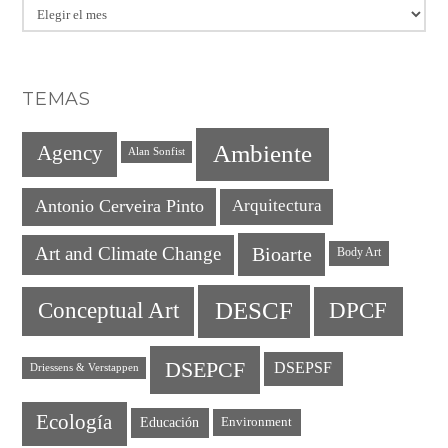
Archivo
TEMAS
Ambiente
Agency
Alan Sonfist
Antonio Cerveira Pinto
Arquitectura
Art and Climate Change
Bioarte
Body Art
DESCF
DPCF
Conceptual Art
DSEPCF
DSEPSF
Driessens & Verstappen
Ecología
Educación
Environment