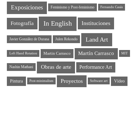
Exposiciones
Feminismo y Post-feminismo
Fernando Casás
In English
Instituciones
Fotografía
Land Art
Javier González de Durana
Julen Rekondo
Martín Carrasco
Martin Carrasco
Left Hand Rotation
MIT
Obras de arte
Performance Art
Nashin Mathani
Proyectos
Pintura
Vídeo
Post-minimalism
Software art