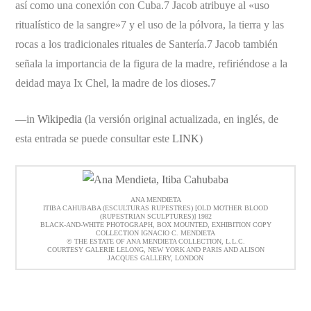
así como una conexión con Cuba.7 Jacob atribuye al «uso
ritualístico de la sangre»7 y el uso de la pólvora, la tierra y las
rocas a los tradicionales rituales de Santería.7 Jacob también
señala la importancia de la figura de la madre, refiriéndose a la
deidad maya Ix Chel, la madre de los dioses.7
—in
Wikipedia
(la versión original actualizada, en inglés, de
esta entrada se puede consultar este
LINK
)
ANA MENDIETA
ITIBA CAHUBABA (ESCULTURAS RUPESTRES) [OLD MOTHER BLOOD
(RUPESTRIAN SCULPTURES)] 1982
BLACK-AND-WHITE PHOTOGRAPH, BOX MOUNTED, EXHIBITION COPY
COLLECTION IGNACIO C. MENDIETA
© THE ESTATE OF ANA MENDIETA COLLECTION, L.L.C.
COURTESY GALERIE LELONG, NEW YORK AND PARIS AND ALISON
JACQUES GALLERY, LONDON