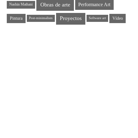
Obras de arte
Performance Art
Nashin Mathani
Proyectos
Pintura
Vídeo
Post-minimalism
Software art
EL CEREMONIAL ARTÍSTICO