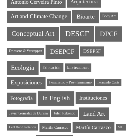
Antonio Cerveira Pinto
Arquitectura
Art and Climate Change
Bioarte
Body Art
DESCF
DPCF
Conceptual Art
DSEPCF
DSEPSF
Driessens & Verstappen
Ecología
Educación
Environment
Exposiciones
Feminismo y Post-feminismo
Fernando Casás
In English
Instituciones
Fotografía
Land Art
Javier González de Durana
Julen Rekondo
Martín Carrasco
Martin Carrasco
Left Hand Rotation
MIT